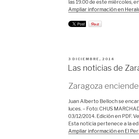
las 19.00 de este miércoles, e
Ampliar información en Heral
PUBLICADO
3 DICIEMBRE, 2014
EL
Las noticias de Za
Zaragoza enciende 
Juan Alberto Belloch se encar
luces. – Foto: CHUS MARCHA
03/12/2014. Edición en PDF. Ve
Esta noticia pertenece a la ed
Ampliar información en El Pe