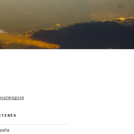
cio…
hoyzaragoza
INTERÉS
spaña