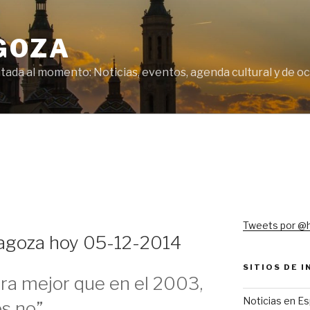
GOZA
tada al momento: Noticias, eventos, agenda cultural y de o
Tweets por @
ragoza hoy 05-12-2014
SITIOS DE 
ra mejor que en el 2003,
Noticias en E
s no”