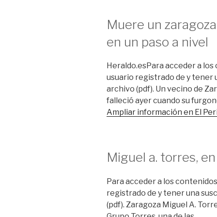
Muere un zaragozan
en un paso a nivel
Heraldo.esPara acceder a los
usuario registrado de y tener 
archivo (pdf). Un vecino de Zar
falleció ayer cuando su furgon
Ampliar información en El Pe
Miguel a. torres, e
Para acceder a los contenidos
registrado de y tener una susc
(pdf). Zaragoza Miguel A. Torr
Grupo Torres, una de las …