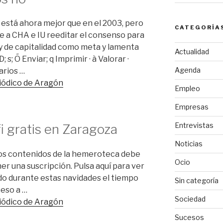
stá ahora mejor que en el 2003, pero
CATEGORÍA
e a CHA e IU reeditar el consenso para
ey de capitalidad como meta y lamenta
Actualidad
 s; Õ Enviar; q Imprimir · à Valorar ·
Agenda
arios …
riódico de Aragón
Empleo
Empresas
Entrevistas
i gratis en Zaragoza
Noticias
os contenidos de la hemeroteca debe
Ocio
ner una suscripción. Pulsa aquí para ver
do durante estas navidades el tiempo
Sin categoría
ceso a …
Sociedad
riódico de Aragón
Sucesos