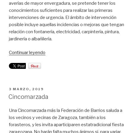
averías de mayor envergadura, se pretende tener los
conocimientos suficientes para realizar las primeras
intervenciones de urgencia. El ámbito de intervención
posible incluye aquellas incidencias o mejoras que tengan
relación con fontanería, electricidad, carpintería, pintura,
jardinería o albañilería.
“Programa
Continuar leyendo
de
Formación
Multidisciplinar
para
la
PUBLICADO
3 MARZO, 2019
EL
población
Cincomarzada
en
desempleo”
Una Cincomarzada más la Federación de Barrios saluda a
los vecinos y vecinas de Zaragoza, también a los
forasteros, y les invita aparticiparen estatradicional fiesta
zaragozana. No harán falta muchos ánimos si, para variar,