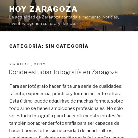
Saltar
HOY ZARAGOZA
al
La actualidad de Zaragoza contada al momento: Noticias,
contenido
eventos, agenda cultural y de ocio…
CATEGORÍA:
SIN CATEGORÍA
PUBLICADO
26 ABRIL, 2019
EL
Dónde estudiar fotografía en Zaragoza
Para ser fotógrafo hacen falta una serie de cualidades:
talento, experiencia, práctica y formación, entre otras.
Esta última, puede adquirirse de muchas formas, sobre
todo si no se tienen ambiciones profesionales. No sólo
se estudia fotografía para hacer ella nuestra profesión,
también por aprender fotografía para ser capaces de
hacer buenas fotos sin necesidad de añadir filtros,
simplemente. Si sientes pasión por la fotografía y crees