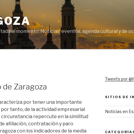
GOZA
tada al momento: Noticias, eventos, agenda cultural y de o
Tweets por @
o de Zaragoza
SITIOS DE 
aracteriza por tener una importante
por tanto, de la actividad empresarial
Noticias en E
a circunstancia repercute en la similitud
e afiliación, contratación y paro
aragoza con los indicadores de la media
CATEGORÍA