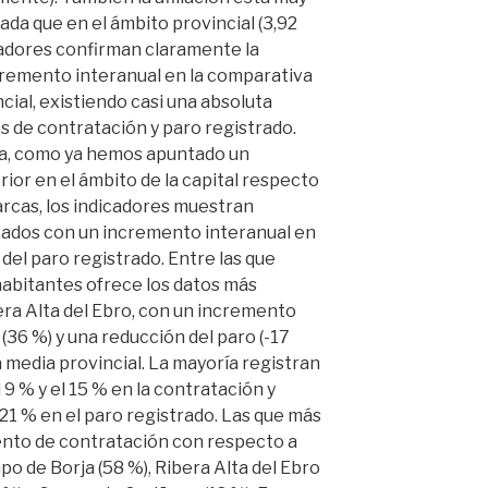
da que en el ámbito provincial (3,92
icadores confirman claramente la
ncremento interanual en la comparativa
incial, existiendo casi una absoluta
s de contratación y paro registrado.
eja, como ya hemos apuntado un
or en el ámbito de la capital respecto
arcas, los indicadores muestran
zados con un incremento interanual en
del paro registrado. Entre las que
habitantes ofrece los datos más
era Alta del Ebro, con un incremento
(36 %) y una reducción del paro (-17
 media provincial. La mayoría registran
9 % y el 15 % en la contratación y
 21 % en el paro registrado. Las que más
nto de contratación con respecto a
o de Borja (58 %), Ribera Alta del Ebro