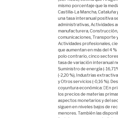
mismo porcentaje que la media
Castilla-La Mancha, Cataluña y
una tasa interanual positiva s
administrativas, Actividades ar
manufacturera, Construcción,
comunicaciones, Transporte y
Actividades profesionales, cien
que aumentan en más del 4 % in
polo contrario, cinco sector
tasa de variación interanual n
Suministro de energía (-16,71%
(-2,20 %), Industrias extractiva
y Otros servicios (-0,16 %). D
coyuntura económica: En prim
los precios de materias primas
aspectos monetarios y del sect
siguen en niveles bajos de re
menores. También las disponib