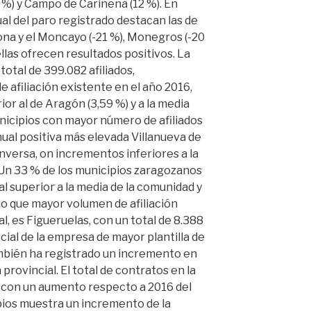
 %) y Campo de Cariñena (12 %). En
al del paro registrado destacan las de
ona y el Moncayo (-21 %), Monegros (-20
ellas ofrecen resultados positivos. La
total de 399.082 afiliados,
e afiliación existente en el año 2016,
r al de Aragón (3,59 %) y a la media
unicipios con mayor número de afiliados
nual positiva más elevada Villanueva de
a inversa, on incrementos inferiores a la
 Un 33 % de los municipios zaragozanos
l superior a la media de la comunidad y
pio que mayor volumen de afiliación
l, es Figueruelas, con un total de 8.388
social de la empresa de mayor plantilla de
ambién ha registrado un incremento en
a provincial. El total de contratos en la
, con un aumento respecto a 2016 del
ipios muestra un incremento de la