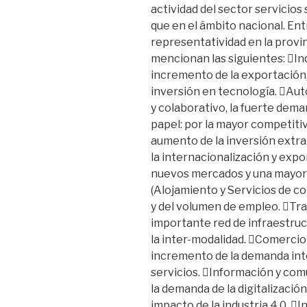
actividad del sector servicio
que en el ámbito nacional. Ent
representatividad en la provi
mencionan las siguientes: In
incremento de la exportación
inversión en tecnología. Au
y colaborativo, la fuerte dema
papel: por la mayor competitiv
aumento de la inversión extra
la internacionalización y expo
nuevos mercados y una mayor 
(Alojamiento y Servicios de c
y del volumen de empleo. Tran
importante red de infraestruc
la inter-modalidad. Comercio 
incremento de la demanda inte
servicios. Información y com
la demanda de la digitalizació
impacto de la industria 4.0. I