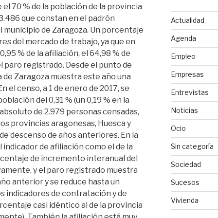
 el 70 % de la población de la provincia
53.486 que constan en el padrón
Actualidad
el municipio de Zaragoza. Un porcentaje
Agenda
res del mercado de trabajo, ya que en
0,95 % de la afiliación, el 64,98 % de
Empleo
el paro registrado. Desde el punto de
Empresas
ia de Zaragoza muestra este año una
En el censo, a 1 de enero de 2017, se
Entrevistas
blación del 0,31 % (un 0,19 % en la
Noticias
 absoluto de 2.979 personas censadas,
 dos provincias aragonesas, Huesca y
Ocio
 de descenso de años anteriores. En la
Sin categoría
 indicador de afiliación como el de la
centaje de incremento interanual del
Sociedad
ivamente, y el paro registrado muestra
ño anterior y se reduce hasta un
Sucesos
os indicadores de contratación y de
Vivienda
centaje casi idéntico al de la provincia
mente). También la afiliación está muy