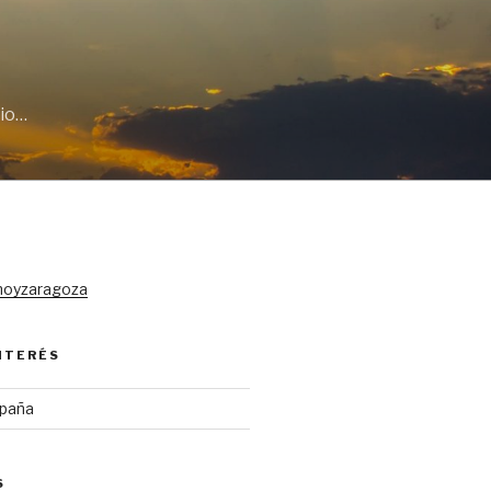
cio…
hoyzaragoza
INTERÉS
spaña
S