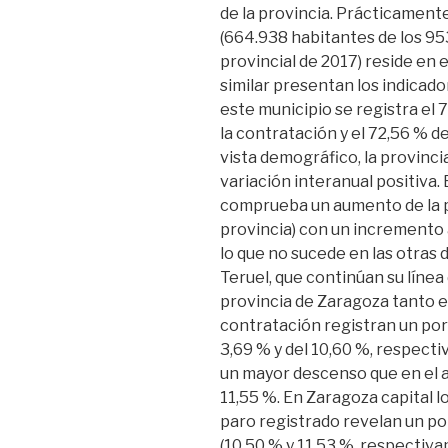
de la provincia. Prácticamente
(664.938 habitantes de los 9
provincial de 2017) reside en 
similar presentan los indicado
este municipio se registra el 7
la contratación y el 72,56 % d
vista demográfico, la provinc
variación interanual positiva. 
comprueba un aumento de la po
provincia) con un incremento
lo que no sucede en las otras
Teruel, que continúan su línea
provincia de Zaragoza tanto el
contratación registran un por
3,69 % y del 10,60 %, respect
un mayor descenso que en el a
11,55 %. En Zaragoza capital l
paro registrado revelan un por
(10,50 % y 11,53 %, respectiva