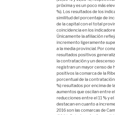
próxima y es un poco más eleva
%). Los resultados de los ind
similitud del porcentaje de i
de la capital con el total prov
coincidencia en los indicadore
Únicamente la afiliación refl
incremento ligeramente superi
a la media provincial. Por com
resultados positivos generali
la contratación y un descenso 
registran un mayor censo de 
positivos la comarca de la Rib
porcentual de la contratación 
%) resultados por encima de la
aumentos que oscilan entre el 
reducciones entre el 11 % y el
destacan en cuanto a increme
2016 son las comarcas de Camp