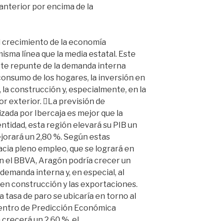
anterior por encima de la
l crecimiento de la economía
misma línea que la media estatal. Este
rte repunte de la demanda interna
consumo de los hogares, la inversión en
 la construcción y, especialmente, en la
or exterior. La previsión de
zada por Ibercaja es mejor que la
ntidad, esta región elevará su PIB un
ejorará un 2,80 %. Según estas
cia pleno empleo, que se logrará en
n el BBVA, Aragón podría crecer un
 demanda interna y, en especial, al
 en construcción y las exportaciones.
a tasa de paro se ubicaría en torno al
 Centro de Predicción Económica
crecerá un 2,60 %, el