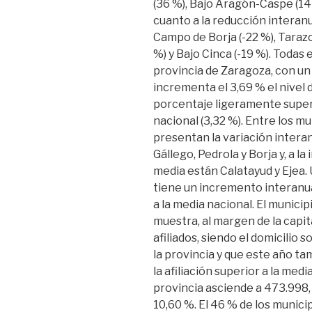
(36 %), Bajo Aragón-Caspe (14
cuanto a la reducción interanu
Campo de Borja (-22 %), Taraz
%) y Bajo Cinca (-19 %). Todas 
provincia de Zaragoza, con un 
incrementa el 3,69 % el nivel d
porcentaje ligeramente superio
nacional (3,32 %). Entre los m
presentan la variación intera
Gállego, Pedrola y Borja y, a l
media están Calatayud y Ejea.
tiene un incremento interanua
a la media nacional. El munici
muestra, al margen de la capita
afiliados, siendo el domicilio 
la provincia y que este año t
la afiliación superior a la medi
provincia asciende a 473.998
10,60 %. El 46 % de los munic