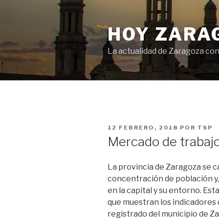
Saltar
al
HOY ZARA
contenido
La actualidad de Zaragoza con
PUBLICADO
12 FEBRERO, 2018
POR
TSP
EL
Mercado de trabaj
La provincia de Zaragoza se c
concentración de población y, 
en la capital y su entorno. Est
que muestran los indicadores d
registrado del municipio de Z