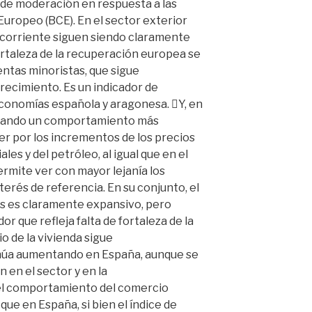
s de moderación en respuesta a las
Europeo (BCE). En el sector exterior
 corriente siguen siendo claramente
 fortaleza de la recuperación europea se
ventas minoristas, que sigue
ecimiento. Es un indicador de
economías española y aragonesa. Y, en
strando un comportamiento más
r por los incrementos de los precios
les y del petróleo, al igual que en el
permite ver con mayor lejanía los
terés de referencia. En su conjunto, el
es es claramente expansivo, pero
r que refleja falta de fortaleza de la
o de la vivienda sigue
núa aumentando en España, aunque se
 en el sector y en la
 el comportamiento del comercio
ue en España, si bien el índice de