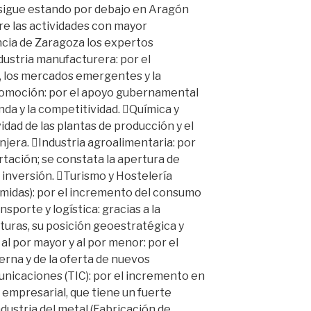
s sigue estando por debajo en Aragón
re las actividades con mayor
ncia de Zaragoza los expertos
dustria manufacturera: por el
, los mercados emergentes y la
tomoción: por el apoyo gubernamental
nda y la competitividad. Química y
idad de las plantas de producción y el
njera. Industria agroalimentaria: por
rtación; se constata la apertura de
inversión. Turismo y Hostelería
omidas): por el incremento del consumo
sporte y logística: gracias a la
turas, su posición geoestratégica y
al por mayor y al por menor: por el
rna y de la oferta de nuevos
unicaciones (TIC): por el incremento en
n empresarial, que tiene un fuerte
ndustria del metal (Fabricación de