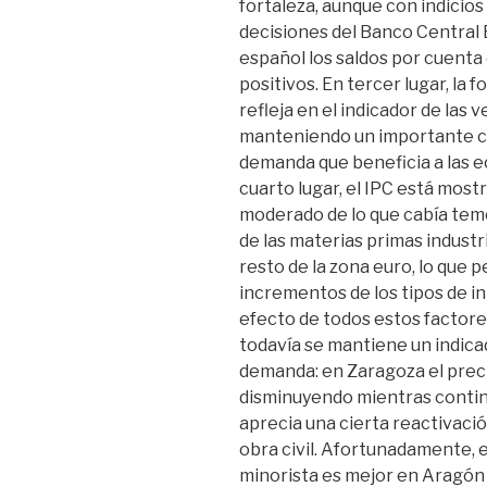
fortaleza, aunque con indicio
decisiones del Banco Central 
español los saldos por cuenta
positivos. En tercer lugar, la
refleja en el indicador de las 
manteniendo un importante cr
demanda que beneficia a las 
cuarto lugar, el IPC está mo
moderado de lo que cabía teme
de las materias primas industria
resto de la zona euro, lo que 
incrementos de los tipos de in
efecto de todos estos factor
todavía se mantiene un indicado
demanda: en Zaragoza el preci
disminuyendo mientras conti
aprecia una cierta reactivación
obra civil. Afortunadamente,
minorista es mejor en Aragón q