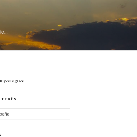
cio…
hoyzaragoza
INTERÉS
spaña
S