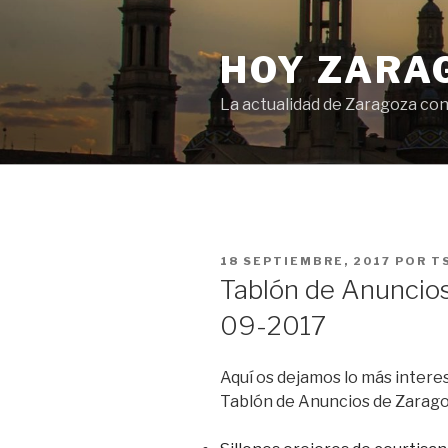
Saltar
al
HOY ZARA
contenido
La actualidad de Zaragoza con
PUBLICADO
18 SEPTIEMBRE, 2017
POR
T
EL
Tablón de Anuncios
09-2017
Aquí os dejamos lo más interes
Tablón de Anuncios de Zarag