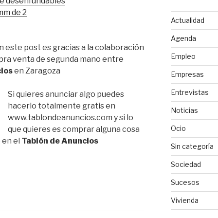
ane desenfundables
mm de 2
Actualidad
Agenda
 este post es gracias a la colaboración
Empleo
mpra venta de segunda mano entre
ios
en Zaragoza
Empresas
Entrevistas
Si quieres anunciar algo puedes
hacerlo totalmente gratis en
Noticias
www.tablondeanuncios.com y si lo
Ocio
que quieres es comprar alguna cosa
 en el
Tablón de Anuncios
Sin categoría
Sociedad
Sucesos
Vivienda