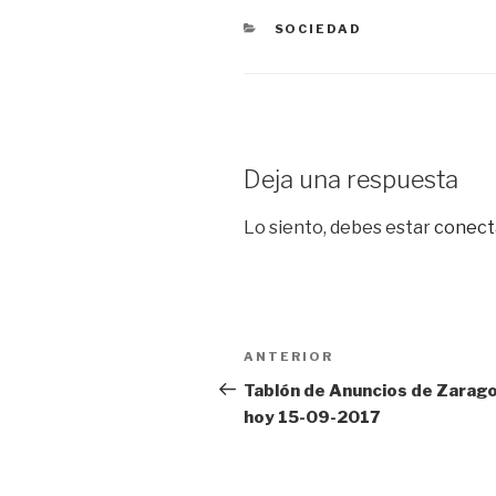
CATEGORÍAS
SOCIEDAD
Deja una respuesta
Lo siento, debes estar
conect
Navegación
Entrada
ANTERIOR
de
anterior:
Tablón de Anuncios de Zarag
hoy 15-09-2017
entradas