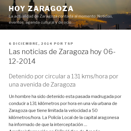
Saltar
HOY ZARAGOZA
al
La actualidad de Zaragoza contada al momento: Noticias,
contenido
eventos, agenda cultural y de ocio…
PUBLICADO
6 DICIEMBRE, 2014
POR
TSP
EL
Las noticias de Zaragoza hoy 06-
12-2014
Detenido por circular a 131 kms/hora por
una avenida de Zaragoza
Un hombre ha sido detenido esta pasada madrugada por
conducir a 131 kilómetros por hora en una vía urbana de
Zaragoza que tiene limitada la velocidad a 50
kilómetros/hora. La Policía Local de la capital aragonesa
ha informado de que la interceptación …