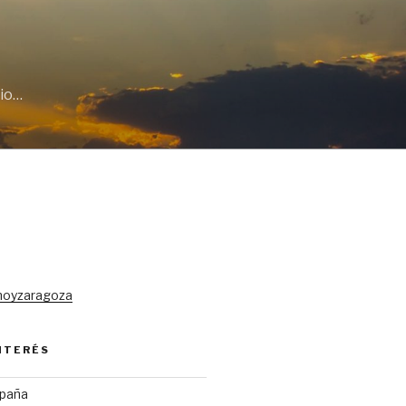
cio…
hoyzaragoza
INTERÉS
spaña