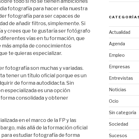
sobre todo si no se tienen ambiciones
dia fotografía para hacer ella nuestra
er fotografía para ser capaces de
CATEGORÍA
ad de añadir filtros, simplemente. Si
ía y crees que te gustaría ser fotógrafo
Actualidad
 diferentes vías en tu formación, que
Agenda
e más amplia de conocimientos
ue te quieras especializar.
Empleo
Empresas
er fotografía son muchas y variadas.
a tener un título oficial porque es un
Entrevistas
uirir de forma autodidacta. Sin
Noticias
n especializada es una opción
 forma consolidada y obtener
Ocio
Sin categoría
alizada en el marco de la FP y las
Sociedad
bargo, más allá de la formación oficial
 para estudiar fotografía de forma
Sucesos