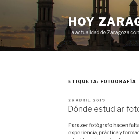
Saltar
al
HOY ZARA
contenido
La actualidad de Zaragoza con
ETIQUETA:
FOTOGRAFÍA
PUBLICADO
26 ABRIL, 2019
EL
Dónde estudiar fot
Para ser fotógrafo hacen falta
experiencia, práctica y formac