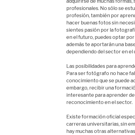
adquirirse de muchas formas, 
profesionales. No sólo se estu
profesión, también por aprend
hacer buenas fotos sin necesid
sientes pasión por la fotograf
en el futuro, puedes optar por
además te aportarán una bas
dependiendo del sector en el q
Las posibilidades para aprend
Para ser fotógrafo no hace falt
conocimiento que se puede adq
embargo, recibir una formació
interesante para aprender de
reconocimiento en el sector.
Existe formación oficial especi
carreras universitarias, sin em
hay muchas otras alternativas