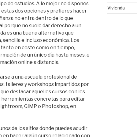
ipo de estudios. A lo mejor no dispones
Vivienda
e estas dos opciones y prefieres hacer
eñanza no entra dentro de lo que
l porque no suele dar derecho a un
uda es una buena alternativa que
 sencilla e incluso económica. Los
, tanto en coste como en tiempo,
rmación de un único día hasta meses, e
mación online a distancia.
arse a una escuela profesional de
sos, talleres y workshops impartidos por
 que destacar aquellos cursos con los
r herramientas concretas para editar
 Lightroom, GIMP o Photoshop, en
unos de los sitios donde puedes acudir
o en hacer algún curso relacionado con